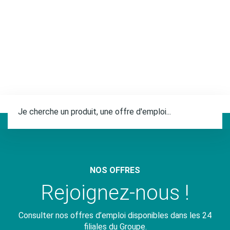
p
a
l
F
u
l
l
t
e
NOS OFFRES
x
Rejoignez-nous !
t
s
Consulter nos offres d’emploi disponibles dans les 24
e
filiales du Groupe.