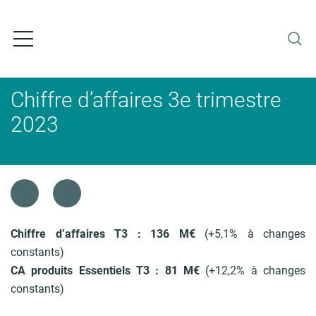
A
l
l
e
r
a
Chiffre d’affaires 3e trimestre
u
c
2023
o
n
t
e
F
n
i
u
l
p
d
Chiffre d’affaires T3 : 136 M€
(+5,1% à changes
r
'
constants)
i
A
CA produits Essentiels T3 : 81 M€
(+12,2% à changes
n
r
c
constants)
i
i
a