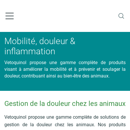
A
l
l
e
r
a
Mobilité, douleur &
u
c
inflammation
o
n
Vetoquinol propose une gamme complète de produits
t
visant à améliorer la mobilité et à prévenir et soulager la
e
douleur, contribuant ainsi au bien-être des animaux.
n
u
p
r
Gestion de la douleur chez les animaux
F
i
i
n
l
Vetoquinol propose une gamme complète de solutions de
c
d
i
gestion de la douleur chez les animaux. Nos produits
'